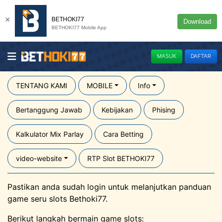
×
BETHOKI77
Download
BETHOKI77 Mobile App
MASUK
DAFTAR
TENTANG KAMI
MOBILE
Info
Bertanggung Jawab
Kebijakan
Phising
Kalkulator Mix Parlay
Cara Betting
video-website
RTP Slot BETHOKI77
Pastikan anda sudah login untuk melanjutkan panduan
game seru slots Bethoki77.
Berikut langkah bermain game slots: